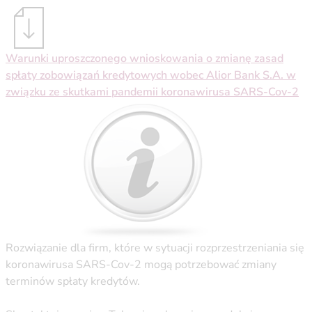
Warunki uproszczonego wnioskowania o zmianę zasad
spłaty zobowiązań kredytowych wobec Alior Bank S.A. w
związku ze skutkami pandemii koronawirusa SARS-Cov-2
Rozwiązanie dla firm, które w sytuacji rozprzestrzeniania się
koronawirusa SARS-Cov-2 mogą potrzebować zmiany
terminów spłaty kredytów.