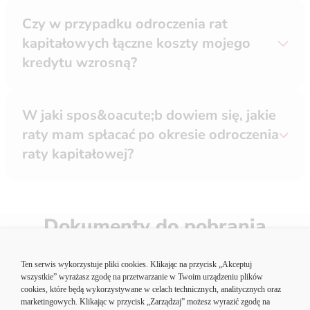
Czy w przypadku odroczenia rat
kapitałowych łączne koszty mojego
kredytu wzrosną?
W jaki spos&oacute;b dowiem się, jakie
raty mam spłacać po okresie odroczenia
raty kapitałowej?
Dokumenty do pobrania