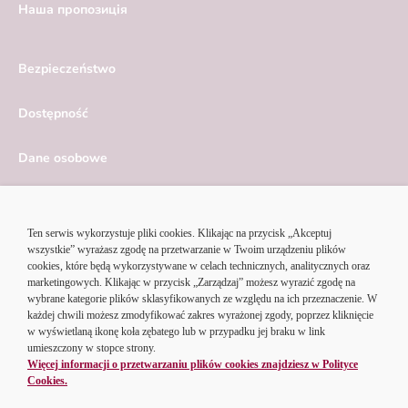
Hаша пропозиція
Bezpieczeństwo
Dostępność
Dane osobowe
Serwis ekonomiczny
Ustawienia cookies
© 2026 Alior Bank SA | Korzystając z serwisu Alior Banku,
akceptujesz
regulamin portalu
i
politykę cookies
.