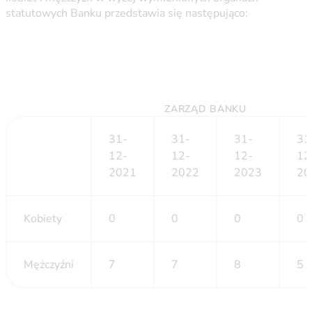
statutowych Banku przedstawia się następująco:
ZARZĄD BANKU
31-
31-
31-
31
12-
12-
12-
12
2021
2022
2023
20
Kobiety
0
0
0
0
Mężczyźni
7
7
8
5