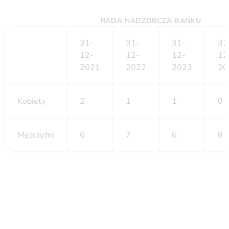
RADA NADZORCZA BANKU
31-
31-
31-
31
12-
12-
12-
12
2021
2022
2023
20
Kobiety
2
1
1
0
Mężczyźni
6
7
6
8