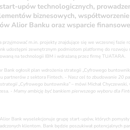
tart-upów technologicznych, prowadzeni
ementów biznesowych, współtworzenie z
tów Alior Banku oraz wsparcie finansowe
przyjmować m.in. projekty znajdujące się we wczesnej fazie 
ank udostępni zewnętrznym podmiotom platformę do rozwoju s
owaną na technologii IBM i wdrażaną przez firmę TUATARA.
r Bank ogłosił plan wdrożenia strategii „Cyfrowego buntownika
 partnerów z sektora Fintech. -
Nasz cel to zbudowanie 20 p
ji strategii „Cyfrowego buntownika”
– mówi Michał Chyczewski, 
zesa. -
Mamy ambicję być bankiem pierwszego wyboru dla Fin
 Alior Bank wyselekcjonuje grupę start-upów, których pomysł
adczonych klientom. Bank będzie poszukiwał potencjalnych pa