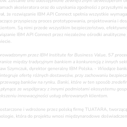
rów. Zostanie ono udostępnione zewnętrznym deweloperom or
mach akceleratora oraz do uzyskania zgodności z przyszłymi 
ł, że rozwiązanie IBM API Connect spełnia wszystkie wymaga
acząco przyspieszy proces prototypowania, projektowania i d
lientom. Są nimi przede wszystkim bezpieczeństwo, efektywno
iązanie IBM API Connect przez niezależne ośrodki analityczne
iecie.
rowadzonym przez IBM Institute for Business Value, 57 proce
granice między tradycyjnym bankiem a konkurencją z innych sek
ław Szymczuk, dyrektor generalny IBM Polska. -
Wiodące banki
a integruje ofertę różnych dostawców, przy zachowaniu bezpiecz
 przewagą banków na rynku. Banki, które w ten sposób zredefin
i płynące ze współpracy z innymi podmiotami ekosystemu gospo
większeniu innowacyjności usług oferowanych klientom.
dostarczone i wdrożone przez polską firmę TUATARA, tworząc
nologie, która do projektu wnosi międzynarodowe doświadczen