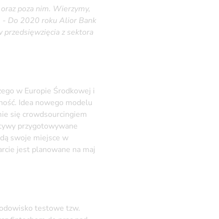
oraz poza nim. Wierzymy,
: -
Do 2020 roku Alior Bank
 przedsięwzięcia z sektora
zego w Europie Środkowej i
ność. Idea nowego modelu
jmie się crowdsourcingiem
jatywy przygotowywane
jdą swoje miejsce w
rcie jest planowane na maj
rodowisko testowe tzw.