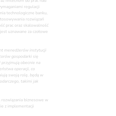
az fintechom do prac nad
wymaganiami regulacji
nia technologiczne banku,
ostosowywania rozwiązań
ść prac oraz skalowalność
 jest uznawane za czołowe
nt menedżerów instytucji
torów gospodarki się
 przyjmują obecnie na
eństwa operacji, co
iują swoją rolę, będą w
darczego, takimi jak
ą rozwiązania biznesowe w
ie z implementacji