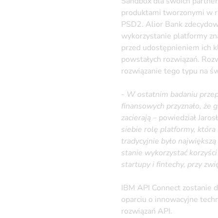
Sandbox dla swoich partne
produktami tworzonymi w ra
PSD2. Alior Bank zdecydowa
wykorzystanie platformy zn
przed udostępnieniem ich k
powstałych rozwiązań. Rozw
rozwiązanie tego typu na św
-
W ostatnim badaniu przep
finansowych przyznało, że 
zacierają
– powiedział Jaros
siebie rolę platformy, któr
tradycyjnie było największą
stanie wykorzystać korzyśc
startupy i fintechy, przy z
IBM API Connect zostanie 
oparciu o innowacyjne tech
rozwiązań API.