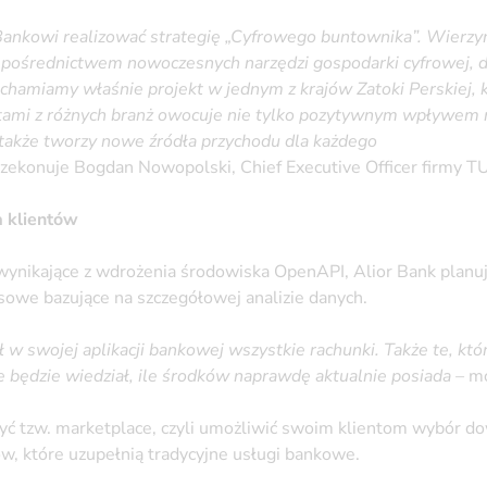
nkowi realizować strategię „Cyfrowego buntownika”. Wierzym
 pośrednictwem nowoczesnych narzędzi gospodarki cyfrowej, 
hamiamy właśnie projekt w jednym z krajów Zatoki Perskiej, 
ami z różnych branż owocuje nie tylko pozytywnym wpływem 
e także tworzy nowe źródła przychodu dla każdego
rzekonuje Bogdan Nowopolski, Chief Executive Officer firmy
a klientów
ynikające z wdrożenia środowiska OpenAPI, Alior Bank planuj
owe bazujące na szczegółowej analizie danych.
ł w swojej aplikacji bankowej wszystkie rachunki. Także te, kt
 będzie wiedział, ile środków naprawdę aktualnie posiada
–
mó
yć tzw. marketplace, czyli umożliwić swoim klientom wybór 
w, które uzupełnią tradycyjne usługi bankowe.