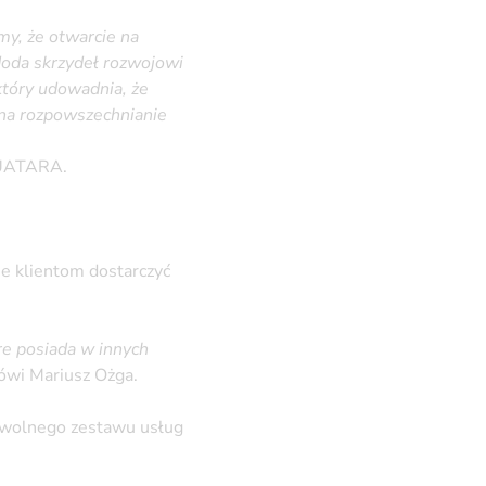
y, że otwarcie na
doda skrzydeł rozwojowi
który udowadnia, że
na rozpowszechnianie
 TUATARA.
e klientom dostarczyć
óre posiada w innych
wi Mariusz Ożga.
dowolnego zestawu usług