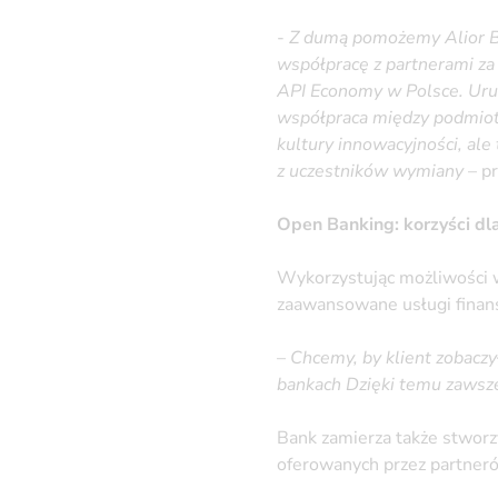
-
Z dumą pomożemy Alior Ba
współpracę z partnerami za
API Economy w Polsce. Uruc
współpraca między podmiot
kultury innowacyjności, al
z uczestników wymiany
– p
Open Banking: korzyści dl
Wykorzystując możliwości w
zaawansowane usługi finans
–
Chcemy, by klient zobaczy
bankach
Dzięki temu zawsze
Bank zamierza także stworz
oferowanych przez partneró