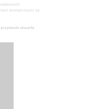
codziennych
irmami zewnętrznymi, by
 przyniesie otwarta