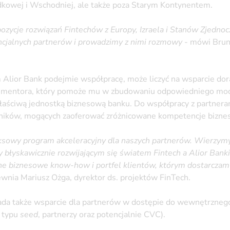
dkowej i Wschodniej, ale także poza Starym Kontynentem.
pozycje rozwiązań Fintechów z Europy, Izraela i Stanów Zjedno
encjalnych partnerów i prowadzimy z nimi rozmowy
- mówi Bruno
m Alior Bank podejmie współpracę, może liczyć na wsparcie d
z mentora, który pomoże mu w zbudowaniu odpowiedniego mod
łaściwą jednostką biznesową banku. Do współpracy z partner
wników, mogących zaoferować zróżnicowane kompetencje bizne
owy program akceleracyjny dla naszych partnerów. Wierzymy,
błyskawicznie rozwijającym się światem Fintech a Alior Ban
ne biznesowe know-how i portfel klientów, którym dostarczam
wnia Mariusz Ożga, dyrektor ds. projektów FinTech.
ada także wsparcie dla partnerów w dostępie do wewnętrzneg
e typu
seed
, partnerzy oraz potencjalnie CVC).