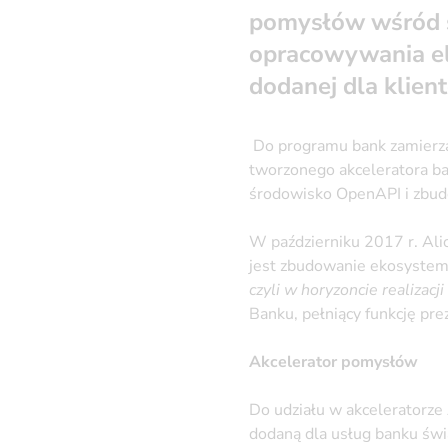
pomysłów wśród s
opracowywania el
dodanej dla klien
Do programu bank zamierza 
tworzonego akceleratora b
środowisko OpenAPI i zbud
W październiku 2017 r. Alio
jest zbudowanie ekosystemu
czyli w horyzoncie realizac
Banku, pełniący funkcję pre
Akcelerator pomysłów
Do udziału w akceleratorze
dodaną dla usług banku świ