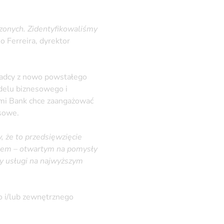
czonych. Zidentyfikowaliśmy
 Ferreira, dyrektor
oradcy z nowo powstałego
elu biznesowego i
ami Bank chce zaangażować
sowe.
 że to przedsięwzięcie
kiem – otwartym na pomysły
y usługi na najwyższym
o i/lub zewnętrznego