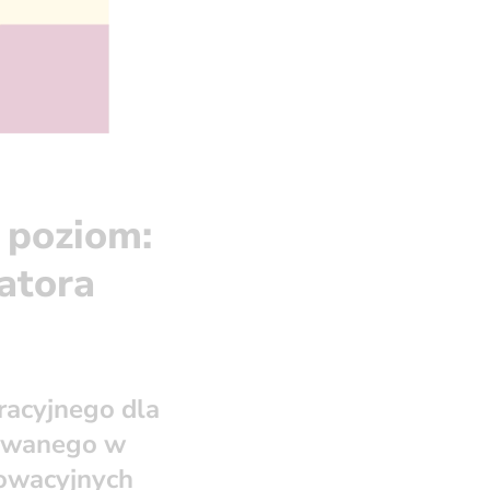
 poziom:
atora
racyjnego dla
zowanego w
nowacyjnych