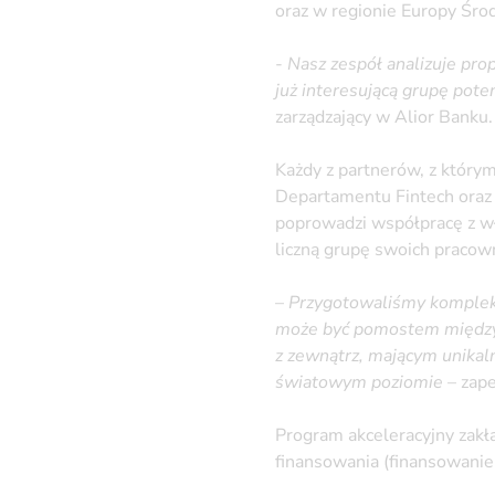
oraz w regionie Europy Śro
-
Nasz zespół analizuje pro
już interesującą grupę pot
zarządzający w Alior Banku.
Każdy z partnerów, z który
Departamentu Fintech ora
poprowadzi współpracę z w
liczną grupę swoich praco
–
Przygotowaliśmy kompleks
może być pomostem między 
z zewnątrz, mającym unikal
światowym poziomie
– zape
Program akceleracyjny zakł
finansowania (finansowani