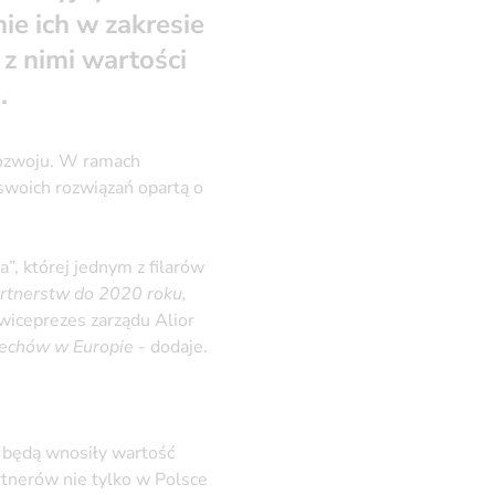
e ich w zakresie
 nimi wartości
.
rozwoju. W ramach
woich rozwiązań opartą o
”, której jednym z filarów
artnerstw do 2020 roku,
wiceprezes zarządu Alior
techów w Europie
- dodaje.
y będą wnosiły wartość
rtnerów nie tylko w Polsce