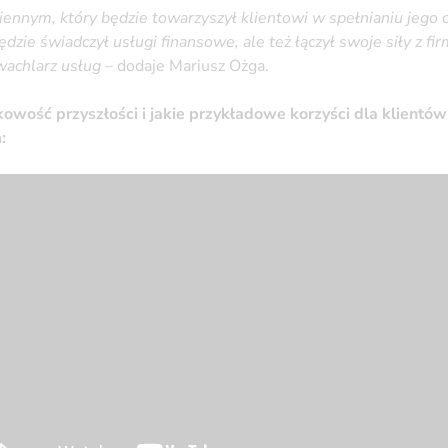
ennym, który będzie towarzyszył klientowi w spełnianiu jego 
ędzie świadczył usługi finansowe, ale też łączył swoje siły z f
wachlarz usług
– dodaje Mariusz Ożga.
owość przyszłości i jakie przykładowe korzyści dla klientów
: