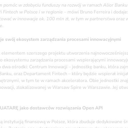
pomóc w zdobyciu funduszy na rozwój w ramach Alior Banku 
ń Fintech w Polsce i w regionie
– mówi Bruno Ferreira i dodaje
tować w innowacje ok. 100 mln zł, w tym w partnerstwa oraz w
ie
.
uje swój ekosystem zarządzania procesami innowacyjnymi
st elementem szerszego projektu utworzenia najnowocześniejs
 ekosystemu zarządzania procesami wspierającymi innowacyj
 o dwa ośrodki: Centrum Innowacji – jednostkę banku, która za
anku, oraz Departament Fintech – który będzie wspierał inic
ętrznymi, w tym te w ramach akceleratora. Obie jednostki zna
nowacji, zlokalizowanej w Warsaw Spire w Warszawie. Jej otwa
 TUATARĘ jako dostawców rozwiązania Open API
zą instytucją finansową w Polsce, która zbuduje dedykowane ś