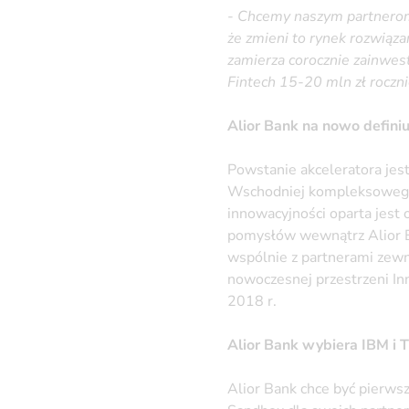
-
Chcemy naszym partnerom 
że zmieni to rynek rozwiąza
zamierza corocznie zainwes
Fintech 15-20 mln zł roczn
Alior Bank na nowo defini
Powstanie akceleratora je
Wschodniej kompleksowego
innowacyjności oparta jest
pomysłów wewnątrz Alior B
wspólnie z partnerami zewn
nowoczesnej przestrzeni In
2018 r.
Alior Bank wybiera IBM i
Alior Bank chce być pierws