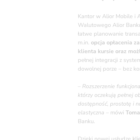
Kantor w Alior Mobile i
Walutowego Alior Banku
łatwe planowanie transak
m.in.
opcja opłacenia z
klienta kursie oraz mo
pełnej integracji z syst
dowolnej porze – bez ko
–
Rozszerzenie funkcjonal
którzy oczekują pełnej o
dostępność, prostotę i n
elastyczna
– mówi
Toma
Banku.
Dzięki nowej usłudze kli