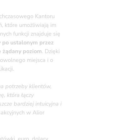
tychczasowego Kantoru
 które umożliwiają im
ych funkcji znajduje się
y po ustalonym przez
e żądany poziom
. Dzięki
dowolnego miejsca i o
kacji.
na potrzeby klientów,
ę, która łączy
cze bardziej intuicyjna i
sakcyjnych w Alior
tówki, euro, dolary