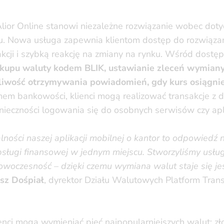
 Alior Online stanowi niezależne rozwiązanie wobec do
. Nowa usługa zapewnia klientom dostęp do rozwiązań,
cji i szybką reakcję na zmiany na rynku. Wśród dostępn
akupu waluty kodem BLIK, ustawianie zleceń wymian
żliwość otrzymywania powiadomień, gdy kurs osiągni
emem bankowości, klienci mogą realizować transakcje z 
nieczności logowania się do osobnych serwisów czy apli
ności naszej aplikacji mobilnej o kantor to odpowiedź 
bsługi finansowej w jednym miejscu. Stworzyliśmy usług
owoczesność – dzięki czemu wymiana walut staje się jesz
sz Dośpiał
, dyrektor Działu Walutowych Platform Tran
enci mogą wymieniać pięć najpopularniejszych walut: zło