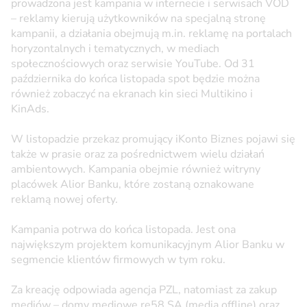
prowadzona jest kampania w internecie i serwisach VOD
– reklamy kierują użytkowników na specjalną stronę
kampanii, a działania obejmują m.in. reklamę na portalach
horyzontalnych i tematycznych, w mediach
społecznościowych oraz serwisie YouTube. Od 31
października do końca listopada spot będzie można
również zobaczyć na ekranach kin sieci Multikino i
KinAds.
W listopadzie przekaz promujący iKonto Biznes pojawi się
także w prasie oraz za pośrednictwem wielu działań
ambientowych. Kampania obejmie również witryny
placówek Alior Banku, które zostaną oznakowane
reklamą nowej oferty.
Kampania potrwa do końca listopada. Jest ona
największym projektem komunikacyjnym Alior Banku w
segmencie klientów firmowych w tym roku.
Za kreację odpowiada agencja PZL, natomiast za zakup
mediów – domy mediowe re58 SA (media offline) oraz