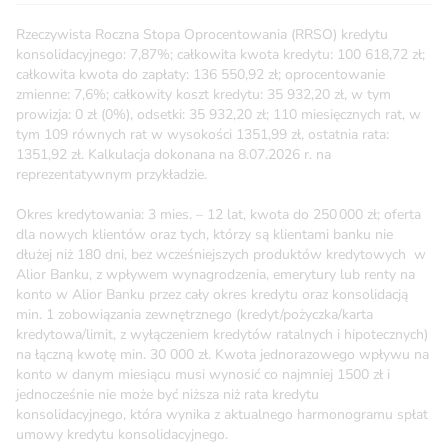
Rzeczywista Roczna Stopa Oprocentowania (RRSO) kredytu
konsolidacyjnego: 7,87%; całkowita kwota kredytu: 100 618,72 zł;
całkowita kwota do zapłaty: 136 550,92 zł; oprocentowanie
zmienne: 7,6%; całkowity koszt kredytu: 35 932,20 zł, w tym
prowizja: 0 zł (0%), odsetki: 35 932,20 zł; 110 miesięcznych rat, w
tym 109 równych rat w wysokości 1351,99 zł, ostatnia rata:
1351,92 zł. Kalkulacja dokonana na 8.07.2026 r. na
reprezentatywnym przykładzie.
Okres kredytowania: 3 mies. – 12 lat, kwota do 250 000 zł; oferta
dla nowych klientów oraz tych, którzy są klientami banku nie
dłużej niż 180 dni, bez wcześniejszych produktów kredytowych w
Alior Banku, z wpływem wynagrodzenia, emerytury lub renty na
konto w Alior Banku przez cały okres kredytu oraz konsolidacją
min. 1 zobowiązania zewnętrznego (kredyt/pożyczka/karta
kredytowa/limit, z wyłączeniem kredytów ratalnych i hipotecznych)
na łączną kwotę min. 30 000 zł. Kwota jednorazowego wpływu na
konto w danym miesiącu musi wynosić co najmniej 1500 zł i
jednocześnie nie może być niższa niż rata kredytu
konsolidacyjnego, która wynika z aktualnego harmonogramu spłat
umowy kredytu konsolidacyjnego.