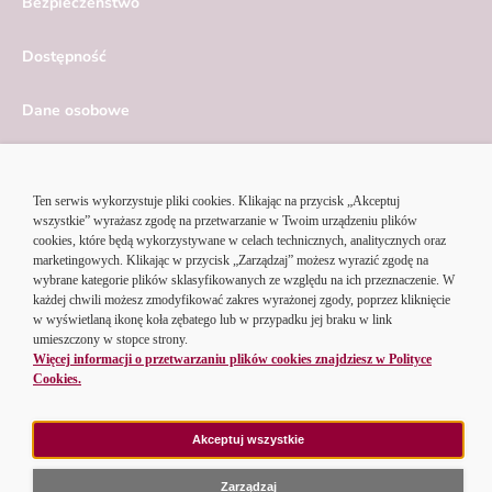
Bezpieczeństwo
Dostępność
Dane osobowe
Serwis ekonomiczny
Ustawienia cookies
© 2026 Alior Bank SA | Korzystając z serwisu Alior Banku,
akceptujesz
regulamin portalu
i
politykę cookies
.