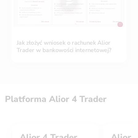
Jak złożyć wniosek o rachunek Alior
Trader w bankowości internetowej?
Platforma Alior 4 Trader
Alior 4 Trader
Alior 