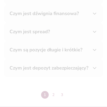
Czym jest dźwignia finansowa?
Czym jest spread?
Czym są pozycje długie i krótkie?
Czym jest depozyt zabezpieczający?
strona
1
Następna strona
2
3
strona
3
3