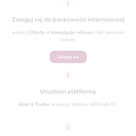
1
Zaloguj się do bankowości internetowej
wybierz
Oferty
➔
Inwestycje
➔
Forex
i złóż wniosek
online.
Zaloguj się
2
Uruchom platformę
Alior 4 Trader
w wersji: mobile, WEB lub PC.
3