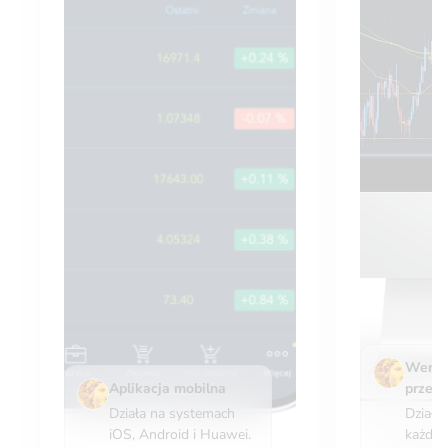
Wersj
Aplikacja mobilna
przeg
Działa na systemach
Działa 
iOS, Android i Huawei.
każdeg