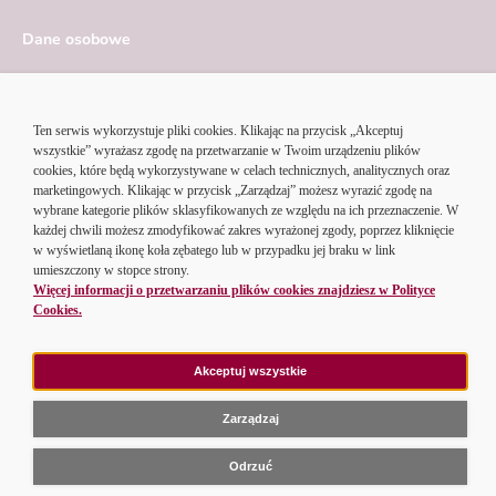
Dane osobowe
Serwis ekonomiczny
Ustawienia cookies
© 2026 Alior Bank SA | Korzystając z serwisu Alior Banku,
akceptujesz
regulamin portalu
i
politykę cookies
.
Przejdź do strony głównej
Strona główna
O banku
Informacje
Dokumenty
Pomoc