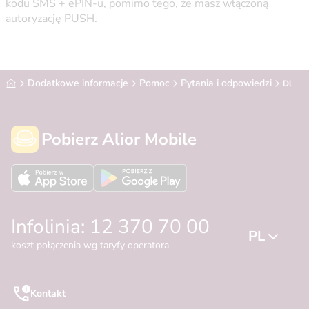
kodu SMS + ePIN-u, pomimo tego, że masz włączoną
autoryzację PUSH.
Alior Bank
Dodatkowe informacje
Pomoc
Pytania i odpowiedzi
Dlacze
Pobierz Alior Mobile
Infolinia: 12 370 70 00
PL
koszt połączenia wg taryfy operatora
Kontakt