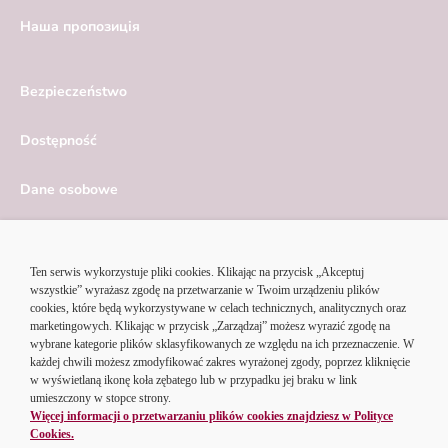
Hаша пропозиція
Bezpieczeństwo
Dostępność
Dane osobowe
Serwis ekonomiczny
Ustawienia cookies
© 2026 Alior Bank SA | Korzystając z serwisu Alior Banku,
akceptujesz
regulamin portalu
i
politykę cookies
.