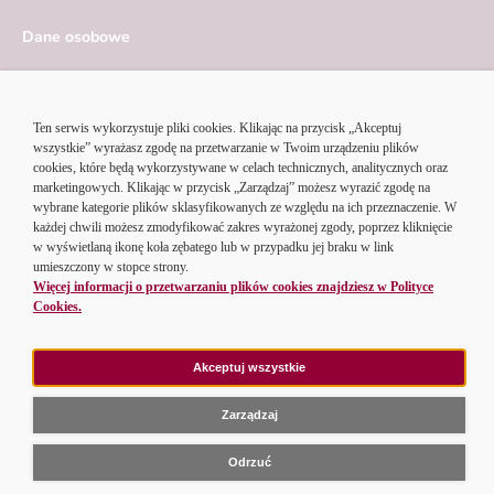
Dane osobowe
Serwis ekonomiczny
Ustawienia cookies
© 2026 Alior Bank SA | Korzystając z serwisu Alior Banku,
akceptujesz
regulamin portalu
i
politykę cookies
.
Przejdź do strony głównej
Strona główna
O banku
Informacje
Dokumenty
Pomoc