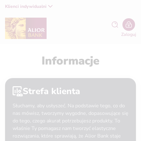
Klienci indywidualni
Zaloguj
Informacje
Strefa klienta
Słuchamy, aby usłyszeć. Na podstawie tego, co do
nas mówisz, tworzymy wygodne, dopasowujące się
do tego, czego akurat potrzebujesz produkty. To
właśnie Ty pomagasz nam tworzyć elastyczne
rozwiązania, które sprawiają, że Alior Bank staje