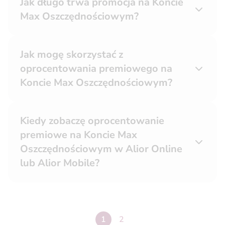
Jak długo trwa promocja na Koncie
Max Oszczędnościowym?
Jak mogę skorzystać z
oprocentowania premiowego na
Koncie Max Oszczędnościowym?
Kiedy zobaczę oprocentowanie
premiowe na Koncie Max
Oszczędnościowym w Alior Online
lub Alior Mobile?
strona
1
Następna strona
2
2