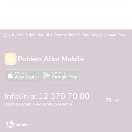
Alior Bank
Klienci indywidualni
Oszczędności i inwestycje
Konto Max Os
Pobierz Alior Mobile
Infolinia: 12 370 70 00
PL
koszt połączenia wg taryfy operatora
Kontakt