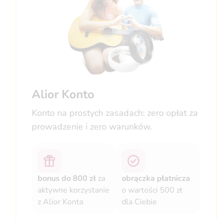
Alior Konto
Konto na prostych zasadach: zero opłat za
prowadzenie i zero warunków.
bonus do 800 zł
za
obrączka płatnicza
aktywne korzystanie
o wartości 500 zł
z Alior Konta
dla Ciebie