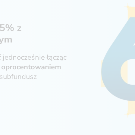
,5% z
nym
 jednocześnie łącząc
m oprocentowaniem
 subfundusz