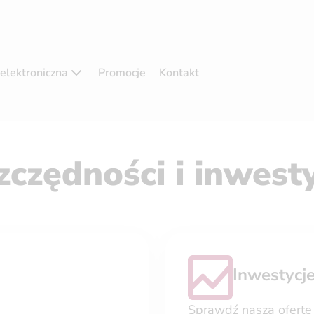
elektroniczna
Promocje
Kontakt
czędności i inwest
Inwestycj
Sprawdź naszą ofertę 