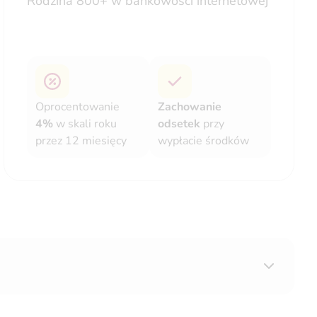
Rodzina 800+ w bankowości internetowej
Oprocentowanie
Zachowanie
4%
w skali roku
odsetek
przy
przez 12 miesięcy
wypłacie środków