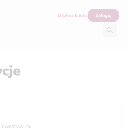
Otwórz konto
Zaloguj
ycje
e
inwestycyjną.