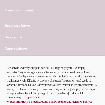
Hаша пропозиція
Bezpieczeństwo
Dostępność
Dane osobowe
Serwis ekonomiczny
Ustawienia cookies
© 2026 Alior Bank SA | Korzystając z serwisu Alior Banku,
akceptujesz
regulamin portalu
i
politykę cookies
.