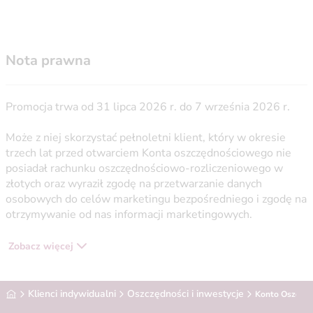
Nota prawna
Promocja trwa od 31 lipca 2026 r. do 7 września 2026 r.
Może z niej skorzystać pełnoletni klient, który w okresie
trzech lat przed otwarciem Konta oszczędnościowego nie
posiadał rachunku oszczędnościowo-rozliczeniowego w
złotych oraz wyraził zgodę na przetwarzanie danych
osobowych do celów marketingu bezpośredniego i zgodę na
otrzymywanie od nas informacji marketingowych.
Zobacz więcej
Alior Bank
Klienci indywidualni
Oszczędności i inwestycje
Konto Oszczęd