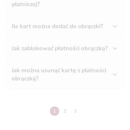
płatniczej?
Ile kart można dodać do obrączki?
Jak zablokować płatności obrączką?
Jak można usunąć kartę z płatności
obrączką?
strona
1
Następna strona
2
3
strona
3
3