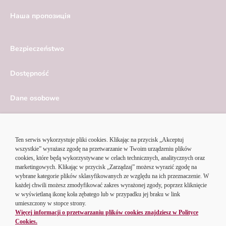
Hаша пропозиція
Bezpieczeństwo
Dostępność
Dane osobowe
Serwis ekonomiczny
Ustawienia cookies
© 2026 Alior Bank SA | Korzystając z serwisu Alior Banku,
akceptujesz
regulamin portalu
i
politykę cookies
.