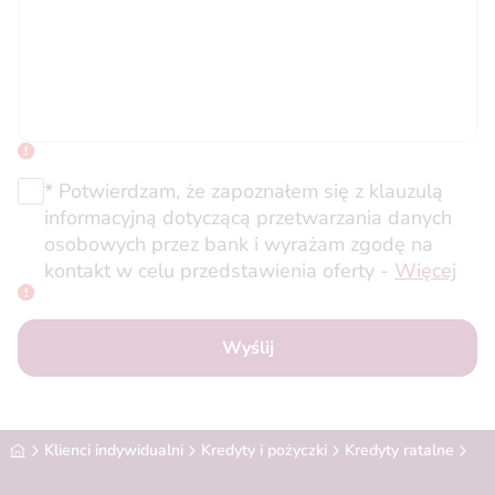
*
Potwierdzam, że zapoznałem się z klauzulą
informacyjną dotyczącą przetwarzania danych
osobowych przez bank i wyrażam zgodę na
kontakt w celu przedstawienia oferty -
Więcej
Wyślij
Alior Bank
Klienci indywidualni
Kredyty i pożyczki
Kredyty ratalne
Inf