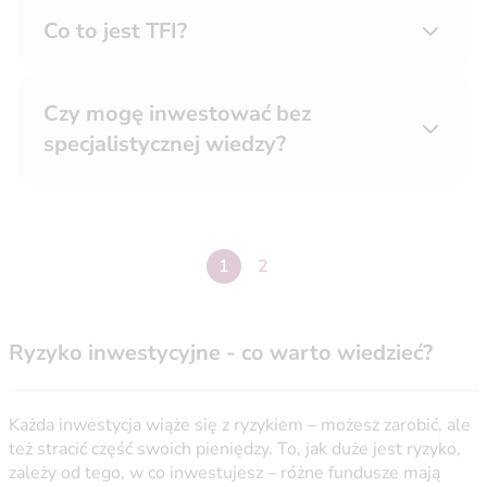
Co to jest TFI?
Czy mogę inwestować bez
specjalistycznej wiedzy?
strona
1
Następna strona
2
2
Ryzyko inwestycyjne - co warto wiedzieć?
Każda inwestycja wiąże się z ryzykiem – możesz zarobić, ale
też stracić część swoich pieniędzy. To, jak duże jest ryzyko,
zależy od tego, w co inwestujesz – różne fundusze mają