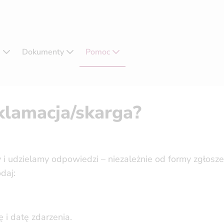
e
Dokumenty
Pomoc
klamacja/skarga?
 i udzielamy odpowiedzi – niezależnie od formy zgłosze
daj:
 i datę zdarzenia.